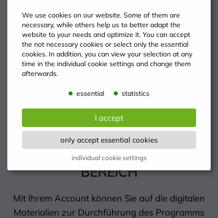
We use cookies on our website. Some of them are
necessary, while others help us to better adapt the
website to your needs and optimize it. You can accept
the not necessary cookies or select only the essential
cookies. In addition, you can view your selection at any
time in the individual cookie settings and change them
afterwards.
essential
statistics
I accept
only accept essential cookies
EINLOGGEN: LEHRKRÄFTE-
individual cookie settings
BEREICH
Mit Ihrem Account können Sie auf die digitalen
Materialien zur Durchführung des Programms