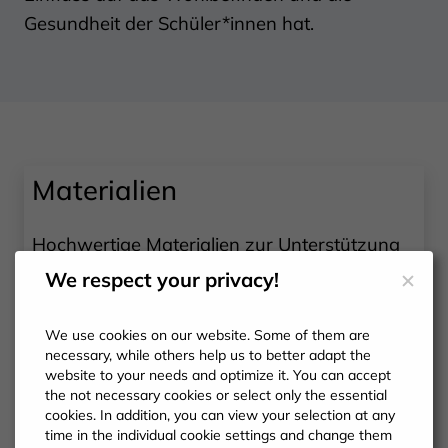
Gesundheit der Schüler*innen hat.
Materialien
Hochwertige Materialien zur Unterstützung
auf dem Weg zu einer „Gesunden RAKUNS-
We respect your privacy!
Schule“:
We use cookies on our website. Some of them are
necessary, while others help us to better adapt the
Leitfaden
website to your needs and optimize it. You can accept
Kärtchen für Bewegungs- und
the not necessary cookies or select only the essential
cookies. In addition, you can view your selection at any
Entspannungspausen
time in the individual cookie settings and change them
Poster zur Förderung eines positiven