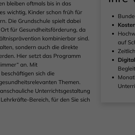
n bleiben oftmals bis in das
s wichtig, Kinder schon früh für
Bundes
n. Die Grundschule spielt dabei
Koste
er Ort für Gesundheitsförderung, da
Hochwe
ältnisprävention kombinierbar sind.
auf Sc
alten, sondern auch die direkte
Zeitlic
werden. Hier setzt das Programm
Digita
immer“ an. Mit
Beglei
beschäftigen sich die
Monatl
 gesundheitsrelevanten Themen.
Unterr
 anschauliche Unterrichtsgestaltung
Lehrkräfte-Bereich, für den Sie sich