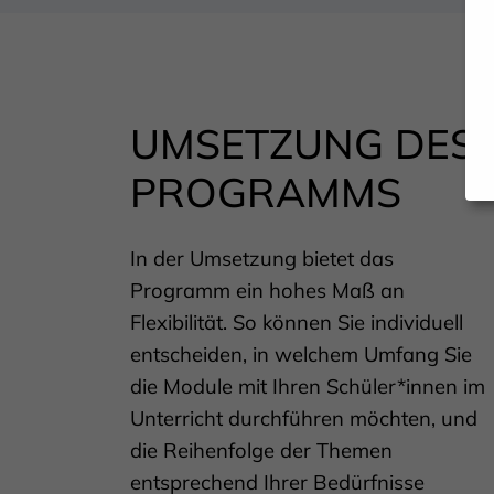
UMSETZUNG DES
PROGRAMMS
In der Umsetzung bietet das
Programm ein hohes Maß an
Flexibilität. So können Sie individuell
entscheiden, in welchem Umfang Sie
die Module mit Ihren Schüler*innen im
Unterricht durchführen möchten, und
die Reihenfolge der Themen
entsprechend Ihrer Bedürfnisse