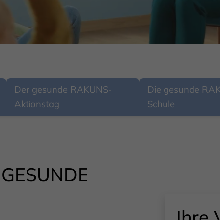
Der gesunde RAKUNS-
Die gesunde RA
Aktionstag
Schule
S GESUNDE
Ihre 