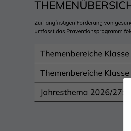
THEMENÜBERSIC
Zur langfristigen Förderung von gesu
umfasst das Präventionsprogramm fo
Themenbereiche Klasse 
Themenbereiche Klasse 
Jahresthema 2026/27: 