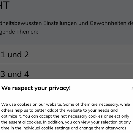
HT
ndheitsbewussten Einstellungen und Gewohnheiten de
lgende Themen:
1 und 2
3 und 4
We respect your privacy!
Mentale Gesundheit
We use cookies on our website. Some of them are necessary, while
others help us to better adapt the website to your needs and
optimize it. You can accept the not necessary cookies or select only
the essential cookies. In addition, you can view your selection at any
time in the individual cookie settings and change them afterwards.